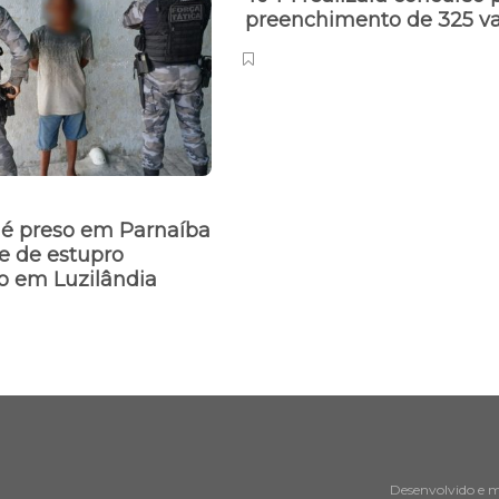
preenchimento de 325 v
 preso em Parnaíba
e de estupro
o em Luzilândia
Desenvolvido e 