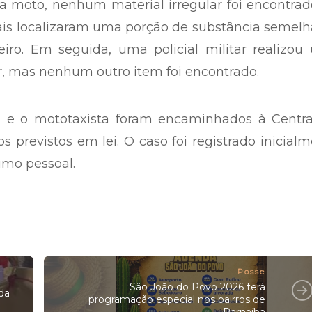
a moto, nenhum material irregular foi encontrad
ciais localizaram uma porção de substância semel
o. Em seguida, uma policial militar realizou
, mas nenhum outro item foi encontrado.
ra e o mototaxista foram encaminhados à Centra
 previstos em lei. O caso foi registrado inicial
mo pessoal.
Posse
São João do Povo 2026 terá
da
programação especial nos bairros de
Parnaíba