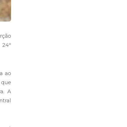
orção
 24º
a ao
 que
a. A
tral