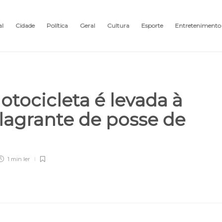
al
Cidade
Política
Geral
Cultura
Esporte
Entretenimento
tocicleta é levada à
flagrante de posse de
1 min
ler