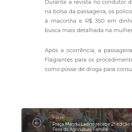
Durante a revista no condutor d
na bolsa da passageira, os poli
à maconha e R$ 350 em dinheir
busca mais detalhada na mulher
Após a ocorrência, a passagei
Flagrantes para os procedimentos
como posse de droga para consu
Posse
Praça Mandu Ladino recebe 2ª edição 
Feira da Agricultura Familiar