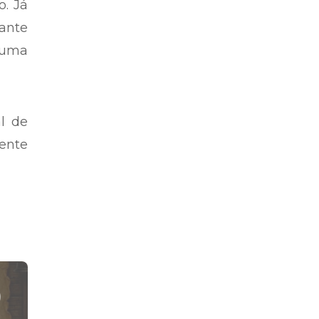
o. Já
hante
 uma
l de
mente