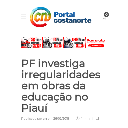
0
PF investiga
irregularidades
em obras da
educação no
Piauí
Publicado por
cn
em
26/02/2015
1 min