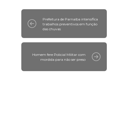
Prefeitura de Parnaíba intensifica
trabalhos preventivos em função
das chuvas
Homem fere Policial Militar com
mordida para não ser preso