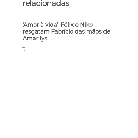
relacionadas
‘Amor à vida’: Félix e Niko
resgatam Fabrício das mãos de
Amarilys
Norma
TSE 
intel
eleiç
mud