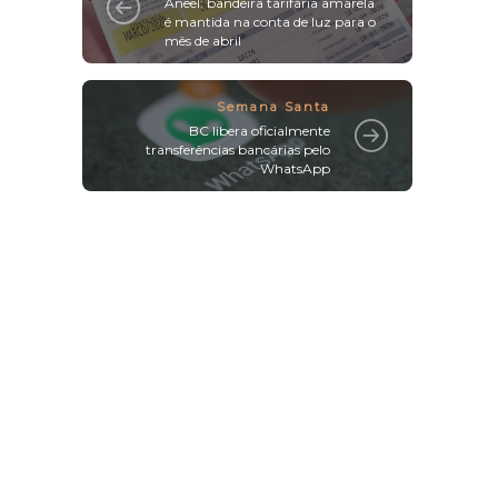
Aneel: bandeira tarifária amarela
é mantida na conta de luz para o
mês de abril
Semana Santa
BC libera oficialmente
transferências bancárias pelo
WhatsApp