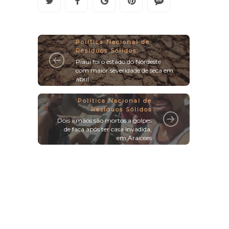
Política Nacional de
Resíduos Sólidos
Piauí foi o estado do Nordeste
com maior severidade de seca em
abril
Política Nacional de
Resíduos Sólidos
Dois irmãos são mortos a golpes
de faca após ter casa invadida,
em Araioses