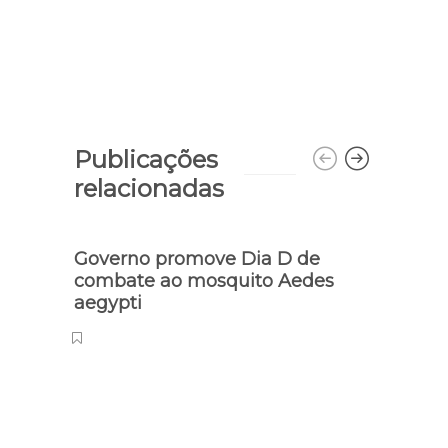
Publicações
relacionadas
Governo promove Dia D de
Trâns
combate ao mosquito Aedes
mult
aegypti