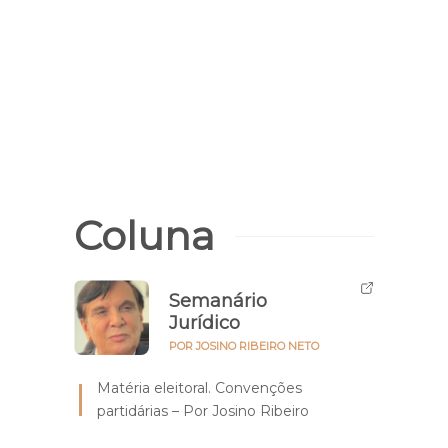
Prédi
Parn
Feco
Coluna
Semanário
Jurídico
POR JOSINO RIBEIRO NETO
Matéria eleitoral. Convenções
partidárias – Por Josino Ribeiro