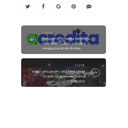
Livre
Programa Acredita beneficia
MEIs e MPEs com crédito e
renegociação de dívidas
Livre
Vídeo: Veículo em alta velocidade
invade rotatória do Bairro
Planalto