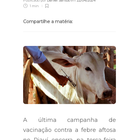
Publicado por
Daniel Santos
em
22/04/2024
1 min
Compartilhe a matéria:
A última campanha de
vacinação contra a febre aftosa
no Piauí encerra na terça-feira