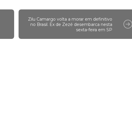
Zilu Camargo volta a morar em definitivo
no Brasil. Ex de Zezé desembarca nesta
sexta-feira em SP