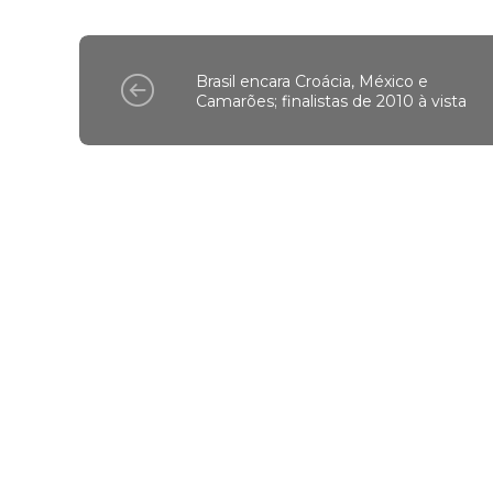
Brasil encara Croácia, México e
Camarões; finalistas de 2010 à vista