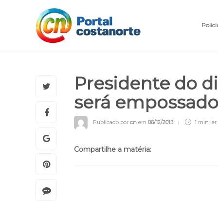
Polici
Presidente do di
será empossado
Publicado por
cn
em
06/12/2013
1 min
ler
Compartilhe a matéria: