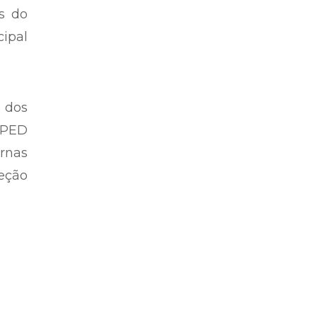
s do
cipal
 dos
o PED
urnas
eção