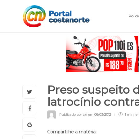
Polici
Preso suspeito
latrocínio cont
Publicado por
cn
em
06/03/2012
1 min
ler
Compartilhe a matéria: