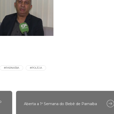
#PARNAÍBA
#POLÍCIA
o
Aberta a 1ª Semana do Bebê de Parnaíba