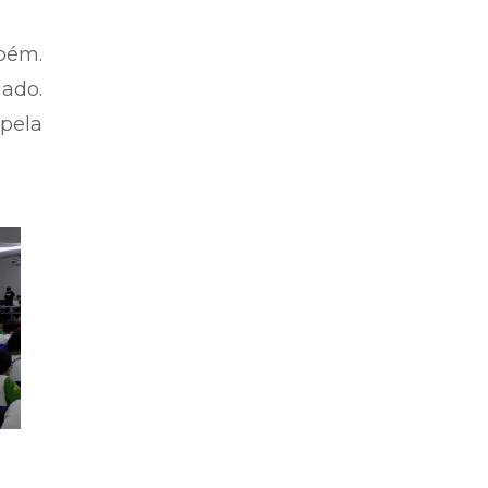
bém.
ado.
 pela