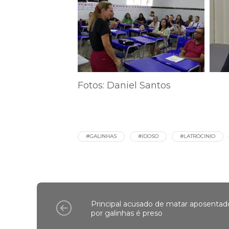
Fotos: Daniel Santos
#GALINHAS
#IDOSO
#LATROCINIO
Principal acusado de matar aposentad
por galinhas é preso