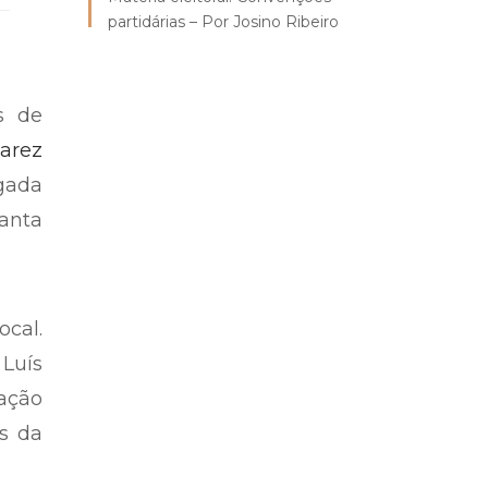
partidárias – Por Josino Ribeiro
s de
arez
gada
Santa
cal.
 Luís
pação
s da