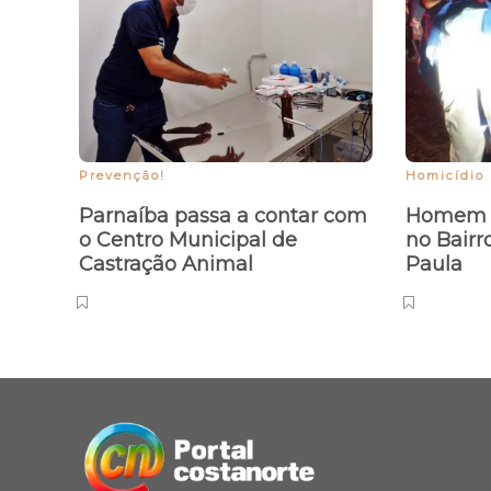
Prevenção!
Homicídio
Parnaíba passa a contar com
Homem é
o Centro Municipal de
no Bairr
Castração Animal
Paula