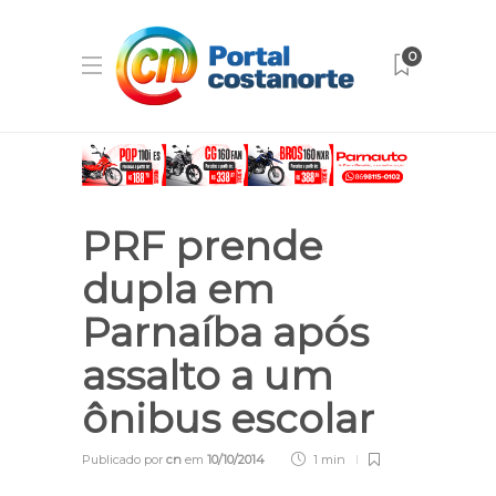
0
PRF prende
dupla em
Parnaíba após
assalto a um
ônibus escolar
Publicado por
cn
em
10/10/2014
1 min