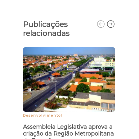
Publicações
relacionadas
Comis
ativi
comu
Desenvolvimento!
Assembleia Legislativa aprova a
criação da Região Metropolitana