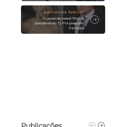
Agricultura familiar
Acusado de balear filho de
presidente do TJ-PI é preso em
Parnaíba
Publicações