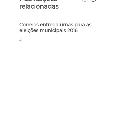
relacionadas
Correios entrega urnas para as
eleições municipais 2016
Preser
Tart
extin
Pedr