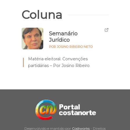
Coluna
Semanário
Jurídico
POR JOSINO RIBEIRO NETO
Matéria eleitoral. Convenções
partidárias – Por Josino Ribeiro
Desenvolvido e mantido por
Codiworks
- Direitos