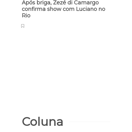
Após briga, Zezé di Camargo
Affai
confirma show com Luciano no
Caca
Rio
Coluna