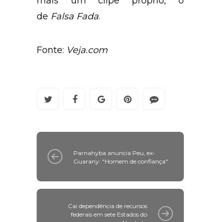
mais um clipe próprio, o
de
Falsa Fada
.
Fonte:
Veja.com
Parnahyba anuncia Peu, ex-
Guarany: "Homem de confiança"
Cai dependência de recursos
federais em sete Estados do