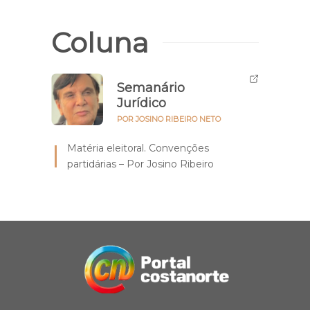
Coluna
Semanário
Jurídico
POR JOSINO RIBEIRO NETO
Matéria eleitoral. Convenções
partidárias – Por Josino Ribeiro