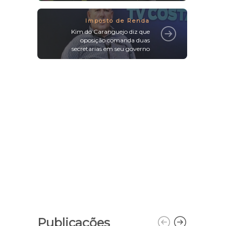
Imposto de Renda
Kim do Caranguejo diz que
oposição comanda duas
secretarias em seu governo
Publicações