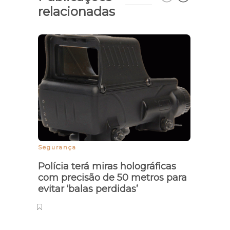
relacionadas
Segurança
Colisã
Polícia terá miras holográficas
Acid
com precisão de 50 metros para
deixa
evitar ‘balas perdidas’
em I