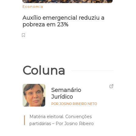
Economia
ATI
Auxílio emergencial reduziu a
900 
pobreza em 23%
serão
muni
Coluna
Semanário
Jurídico
POR JOSINO RIBEIRO NETO
Matéria eleitoral. Convenções
partidárias – Por Josino Ribeiro