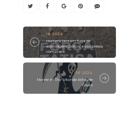
IR 2024
Homens tentam fuga de
abordagem policial e são presos
com crack
IR 2024
Morrer é - Por Vitor de Athayde
Couto