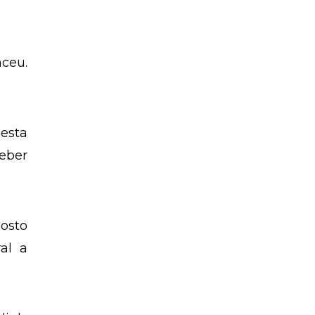
Matéria eleitoral. Convenções
partidárias – Por Josino Ribeiro
 com
ceu.
esta
ceber