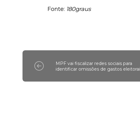
Para fazer declarações atrasada
a cada declaração. No link http
geradores da declaração do Impo
Fonte:
180graus
MPF vai fiscalizar redes sociais para
identificar omissões de gastos eleitora