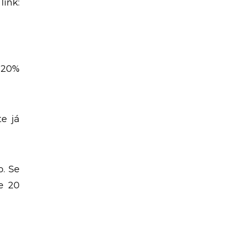
posto
al a
ink:
 20%
te já