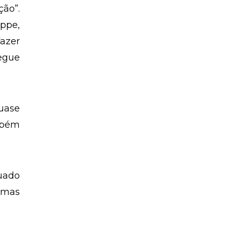
CPF.
ção”.
oppe,
azer
egue
uase
mbém