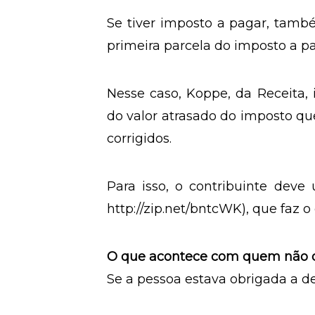
O atraso na entrega não imped
receber esse valor normalmente
valor será deduzido da restituição
integral, corrigida pela taxa Selic
Se tiver imposto a pagar, també
primeira parcela do imposto a p
Nesse caso, Koppe, da Receita, 
do valor atrasado do imposto qu
corrigidos.
Para isso, o contribuinte deve 