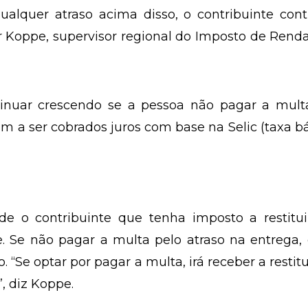
agamento é de 1% ao mês sobre o imposto devido
tinge 5% do imposto devido. Se o atraso, for d
alquer atraso acima disso, o contribuinte cont
 Koppe, supervisor regional do Imposto de Rend
tinuar crescendo se a pessoa não pagar a mult
 a ser cobrados juros com base na Selic (taxa b