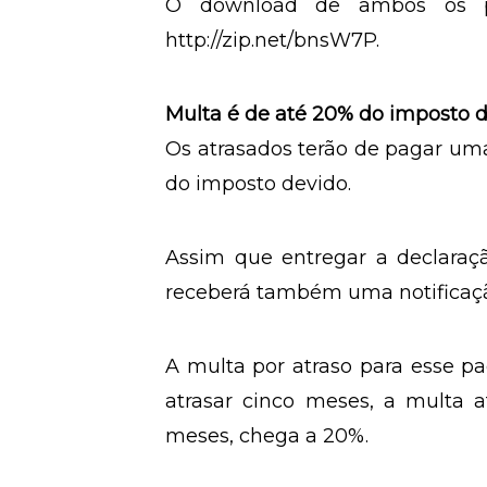
Quem fizer isso tem de ficar a
de Renda e também do Receita
Receita muda a versão desses pr
O download de ambos os pr
http://zip.net/bnsW7P.
Multa é de até 20% do imposto 
Os atrasados terão de pagar u
do imposto devido.
Assim que entregar a declaraçã
receberá também uma notificaçã