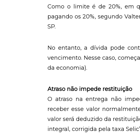
A multa por atraso para esse p
atrasar cinco meses, a multa a
meses, chega a 20%.
Como o limite é de 20%, em qu
pagando os 20%, segundo Valter
SP.
No entanto, a dívida pode con
vencimento. Nesse caso, começam
da economia).
Atraso não impede restituição