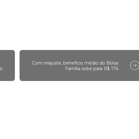
s de outros anos, é preciso usar o programa ade
://zip.net/bss3KH, é possível encontrar os prog
sto de Renda dos últimos cinco anos.
Com reajuste, benefício médio do Bolsa
is
Família sobe para R$ 176