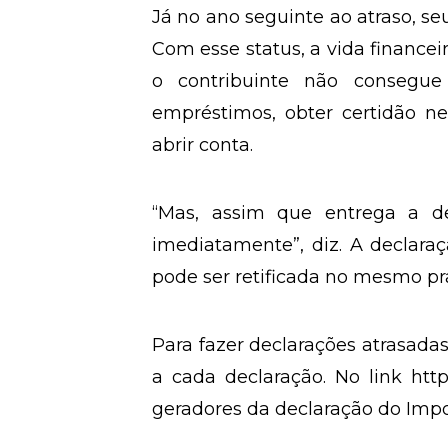
http://zip.net/bntcWK), que faz 
O que acontece com quem não d
Se a pessoa estava obrigada a de
Já no ano seguinte ao atraso, se
Com esse status, a vida financei
o contribuinte não consegue t
empréstimos, obter certidão 
abrir conta.
“Mas, assim que entrega a d
imediatamente”, diz. A declar
pode ser retificada no mesmo pr