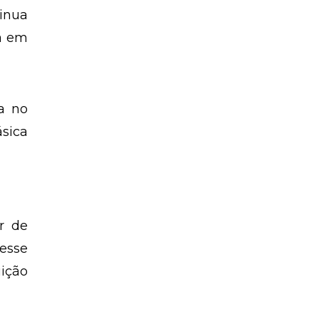
. Se
e 20
inua
a em
a no
ásica