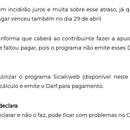
e o contribuinte que tenha imposto a restitui
. Se não pagar a multa pelo atraso na entrega,
. “Se optar por pagar a multa, irá receber a restit
”, diz Koppe.
m incidirão juros e multa sobre esse atraso, já 
agar venceu também no dia 29 de abril.
informa que caberá ao contribuinte fazer a apu
e faltou pagar, pois o programa não emite esses 
utilizar o programa Sicalcweb (disponível neste 