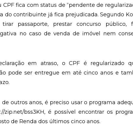
o cálculo e emite o Darf para pagamento.
eclara
clarar e não o faz, pode ficar com problemas no 
u CPF fica com status de “pendente de regulariza
ra do contribuinte já fica prejudicada. Segundo K
irar passaporte, prestar concurso público, f
negativa no caso de venda de imóvel nem cons
eclaração em atraso, o CPF é regularizado q
ação pode ser entregue em até cinco anos e ta
azo.