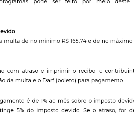
tento à versão do programa de declaração do Im
net, utilizado para transmissão, pois em ger
ogramas após o fim do prazo.
ogramas pode ser feito por meio deste l
devido
ma multa de no mínimo R$ 165,74 e de no máximo
o com atraso e imprimir o recibo, o contribuin
o da multa e o Darf (boleto) para pagamento.