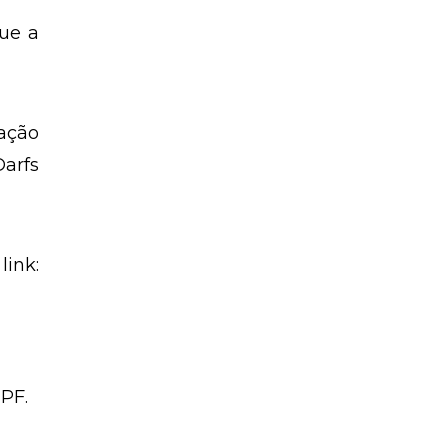
r de
 esse
uição
que a
ração
Darfs
link: