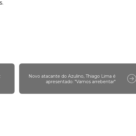
s.
z
Novo atacante do Azulino, Thiago Lima é
apresentado: "Vamos arrebentar"