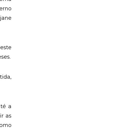
erno
ejane
este
ses.
ida,
até a
ir as
como