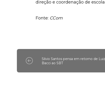
direção e coordenação de escola
Fonte:
CCom
Silvio Santos pensa em retorno de Lui
Bacci ao SBT