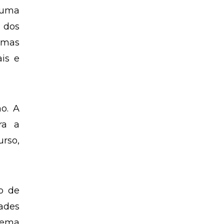
 uma
 dos
, mas
is e
o. A
ra a
rso,
o de
ades
rema