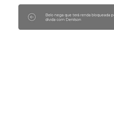
Belo nega que terá renda bloqueada p
dívida com Denilson