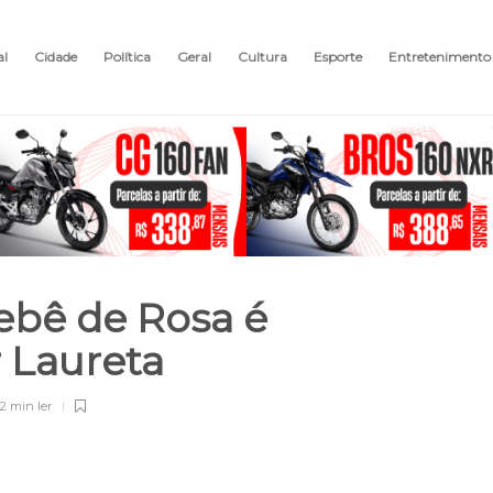
al
Cidade
Política
Geral
Cultura
Esporte
Entretenimento
bebê de Rosa é
r Laureta
2 min
ler