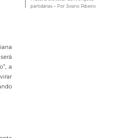
partidárias – Por Josino Ribeiro
iana
 será
o”, a
virar
ando