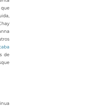
tenta
 que
uida,
(Chay
anna
utros
caba
is de
ísque
inua