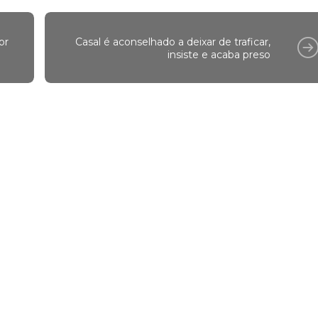
or
Casal é aconselhado a deixar de traficar,
insiste e acaba preso