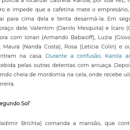
olícia a localizar Laureta. Karola, por sua vez, 
tro e impede que a cafetina mate o empresário,
 vai para cima dela e tenta desarmá-la. Em seg
braço dele. Valentim (Danilo Mesquita) e Ícaro 
fora com Ionan (Armando Babaioff), Luzia (Giov
), Maura (Nanda Costa), Rosa (Leticia Colin) e o
 entram na casa.
Durante a confusão, Karola a
ecebida pelas outras detentas com arruaça. Depo
vendo cheia de mordomia na cela, onde recebe u
reira.
Segundo Sol’
ladimir Brichta) comanda a mansão, que cont