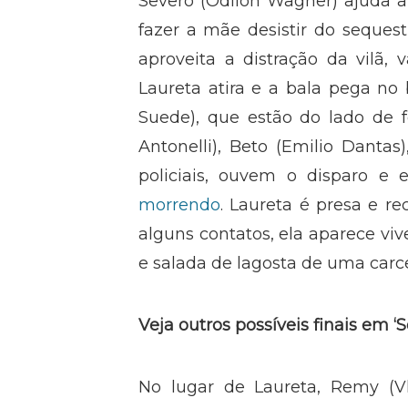
Severo (Odilon Wagner) ajuda a p
fazer a mãe desistir do seques
aproveita a distração da vilã,
Laureta atira e a bala pega no 
Suede), que estão do lado de 
Antonelli), Beto (Emilio Dantas
policiais, ouvem o disparo e
morrendo
. Laureta é presa e r
alguns contatos, ela aparece vi
e salada de lagosta de uma carce
Veja outros possíveis finais em ‘
No lugar de Laureta, Remy (V