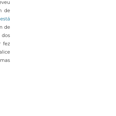
eveu
m de
 está
im de
 dos
r fez
alice
 mas