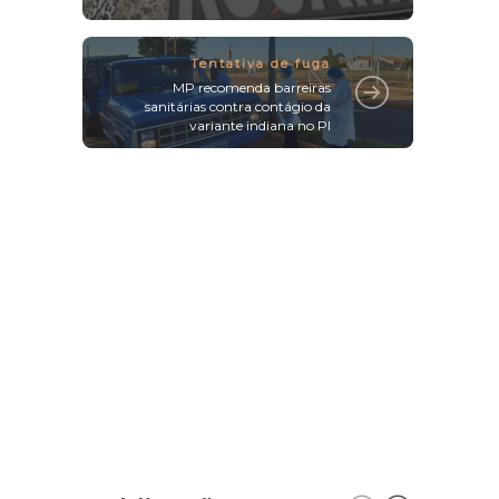
Tentativa de fuga
MP recomenda barreiras
sanitárias contra contágio da
variante indiana no PI