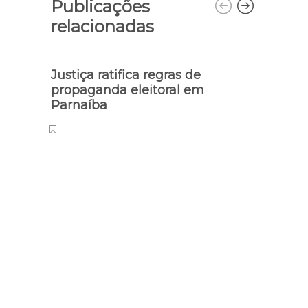
Publicações
relacionadas
Justiça ratifica regras de
propaganda eleitoral em
Parnaíba
Novos
Peste
por 
sanit