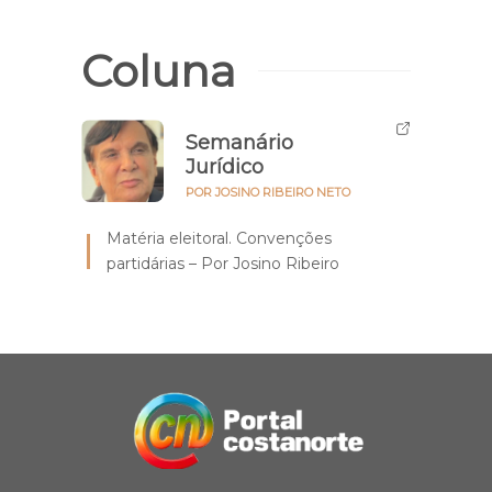
Coluna
Semanário
Jurídico
POR JOSINO RIBEIRO NETO
Matéria eleitoral. Convenções
partidárias – Por Josino Ribeiro