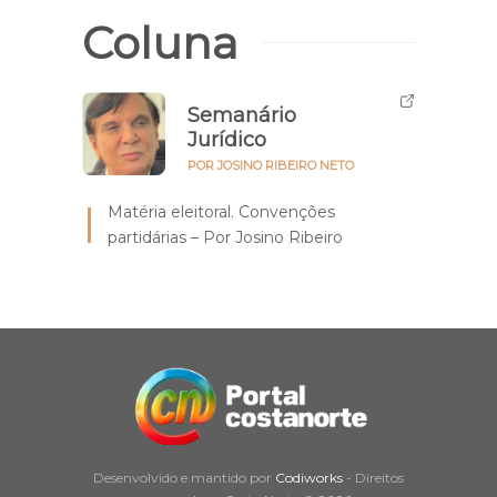
Coluna
Semanário
Jurídico
POR JOSINO RIBEIRO NETO
Matéria eleitoral. Convenções
partidárias – Por Josino Ribeiro
Desenvolvido e mantido por
Codiworks
- Direitos