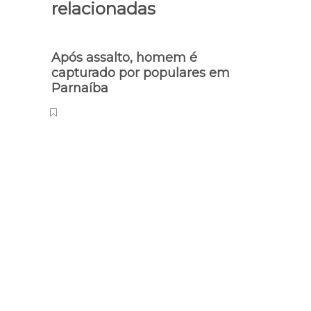
relacionadas
Após assalto, homem é
Toyo
capturado por populares em
frent
Parnaíba
bairr