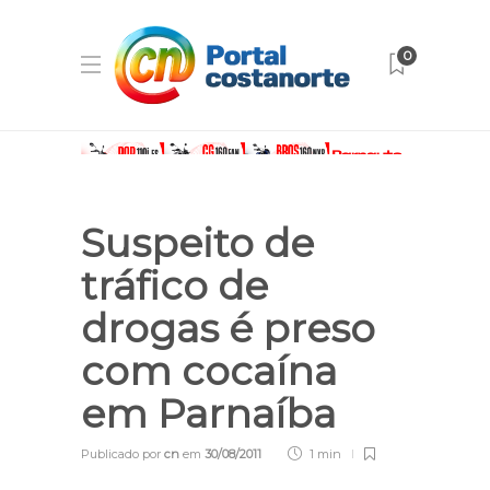
0
Suspeito de
tráfico de
drogas é preso
com cocaína
em Parnaíba
Publicado por
cn
em
30/08/2011
1 min