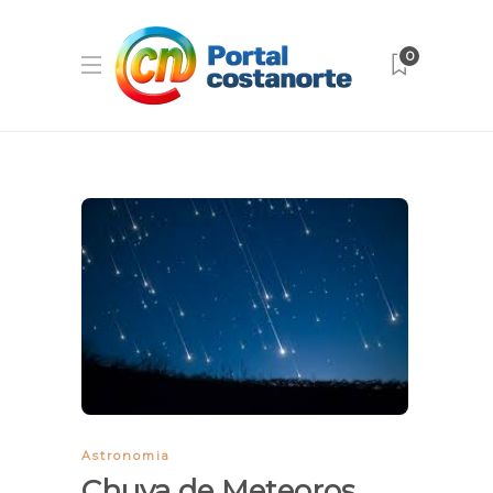
0
Astronomia
Chuva de Meteoros