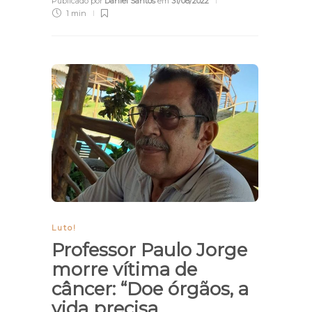
Publicado por
Daniel Santos
em
31/08/2022
1 min
Luto!
Professor Paulo Jorge
morre vítima de
câncer: “Doe órgãos, a
vida precisa