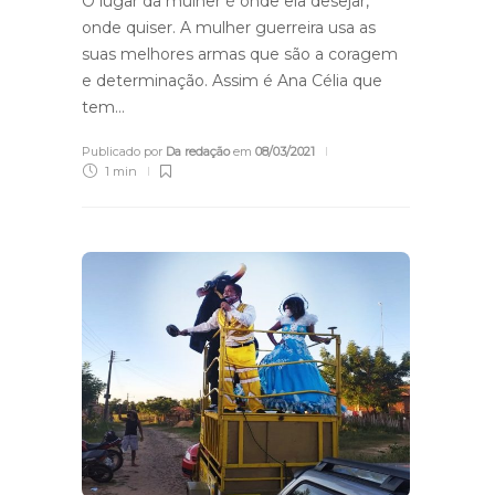
O lugar da mulher é onde ela desejar,
onde quiser. A mulher guerreira usa as
suas melhores armas que são a coragem
e determinação. Assim é Ana Célia que
tem…
Publicado por
Da redação
em
08/03/2021
1 min