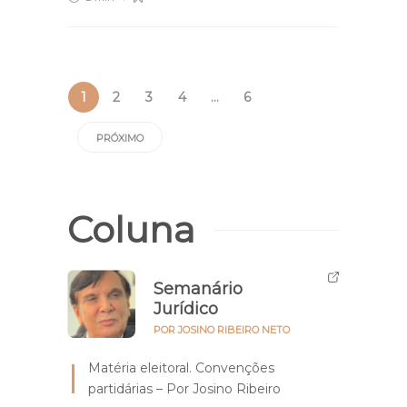
1
2
3
4
…
6
PRÓXIMO
Coluna
Semanário
Jurídico
POR JOSINO RIBEIRO NETO
Matéria eleitoral. Convenções
partidárias – Por Josino Ribeiro