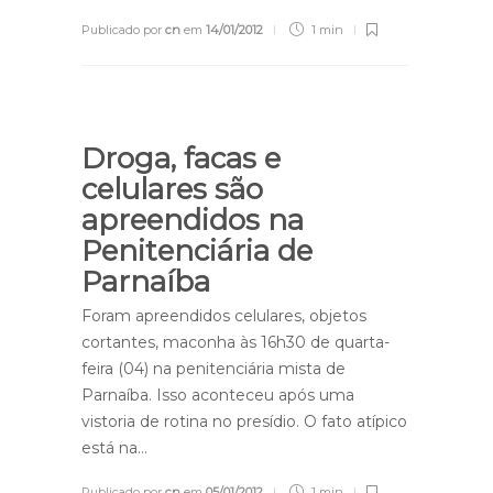
Publicado por
cn
em
14/01/2012
1 min
Droga, facas e
celulares são
apreendidos na
Penitenciária de
Parnaíba
Foram apreendidos celulares, objetos
cortantes, maconha às 16h30 de quarta-
feira (04) na penitenciária mista de
Parnaíba. Isso aconteceu após uma
vistoria de rotina no presídio. O fato atípico
está na…
Publicado por
cn
em
05/01/2012
1 min