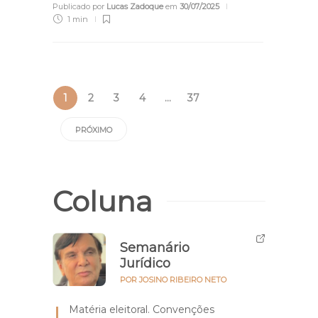
Publicado por
Lucas Zadoque
em
30/07/2025
1 min
1
2
3
4
…
37
PRÓXIMO
Coluna
Semanário
Jurídico
POR JOSINO RIBEIRO NETO
Matéria eleitoral. Convenções