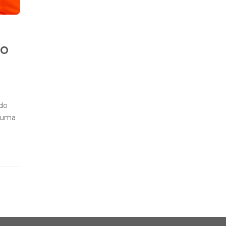
do
a
ado
 uma