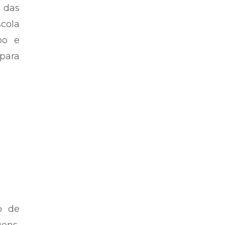
s das
scola
po e
 para
o de