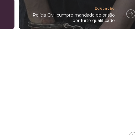
Educação
Polícia Civil cumpre mandado de prisão
por furto qualificado