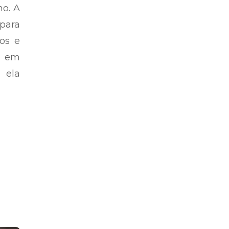
ho. A
para
os e
s em
r ela