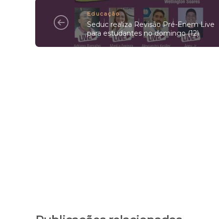
Educação
Seduc realiza Revisão Pré-Enem Live
para estudantes no domingo (12)