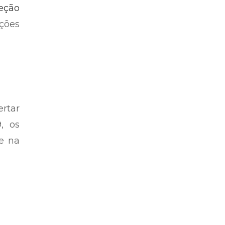
eção
ições
ertar
, os
e na