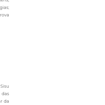
gens,
gias;
prova
Sisu
a das
ar da