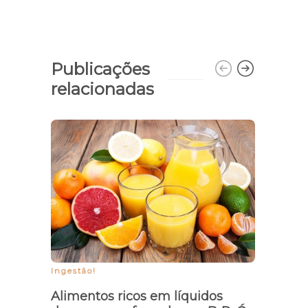
Publicações
relacionadas
Laud
const
resp
Carn
Ingestão!
Alimentos ricos em líquidos