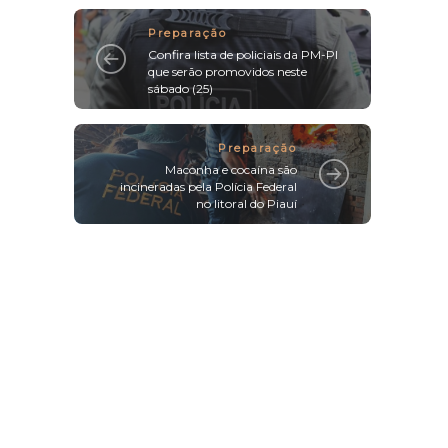
Preparação
Confira lista de policiais da PM-PI
que serão promovidos neste
sábado (25)
Preparação
Maconha e cocaína são
incineradas pela Polícia Federal
no litoral do Piauí