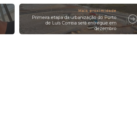
Mais proximidade
Primeira etapa da urbanização do Porto
de Luís Correia será entregue em
dezembro