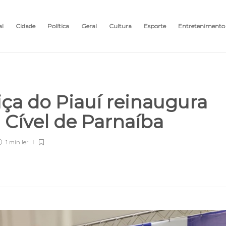
al
Cidade
Política
Geral
Cultura
Esporte
Entretenimento
iça do Piauí reinaugura
 Cível de Parnaíba
1 min
ler