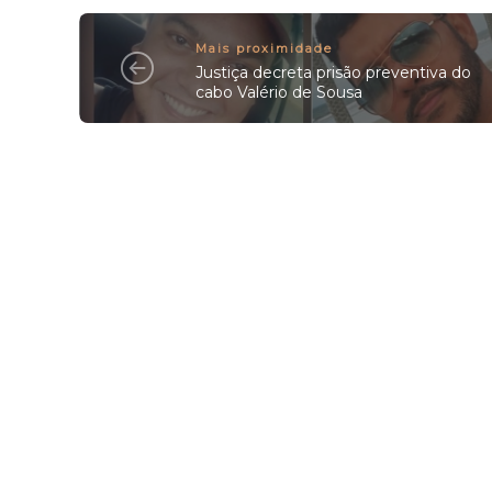
Mais proximidade
Justiça decreta prisão preventiva do
cabo Valério de Sousa