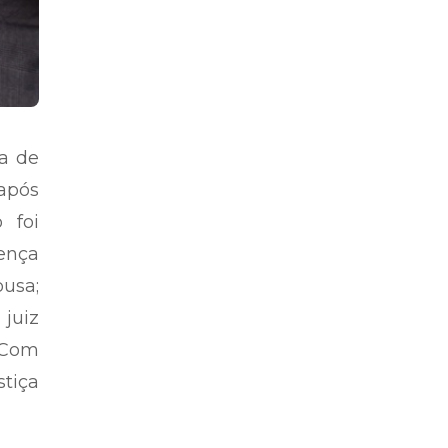
ca de
após
 foi
sença
ousa;
 juiz
. Com
tiça