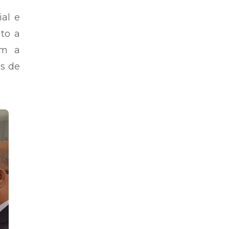
al e
to a
om a
os de