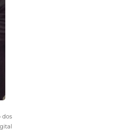
o dos
gital