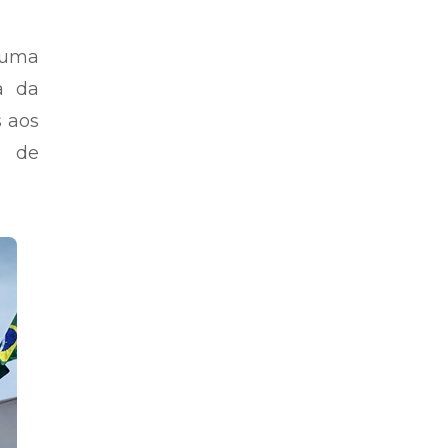
 uma
a da
s aos
s de