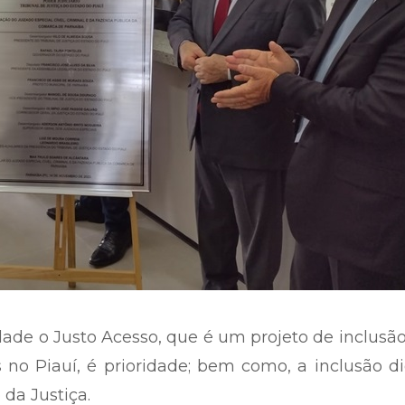
dade o Justo Acesso, que é um projeto de inclusã
s no Piauí, é prioridade; bem como, a inclusão di
da Justiça.