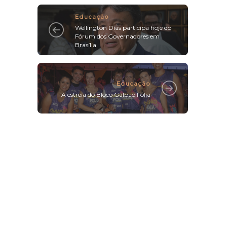
Educação
Wellington Dias participa hoje do
Fórum dos Governadores em
Brasília
Educação
A estreia do Bloco Galpão Folia