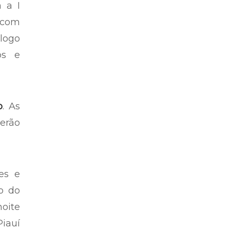
 a I
 com
logo
os e
o
. As
derão
es e
io do
noite
Piauí