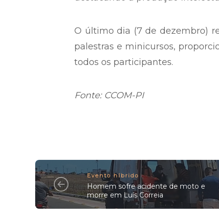
O último dia (7 de dezembro) r
palestras e minicursos, proporc
todos os participantes.
Fonte: CCOM-PI
Evento híbrido
Homem sofre acidente de moto e
morre em Luís Correia