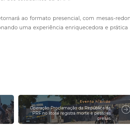
etornará ao formato presencial, com mesas-redo
ionando uma experiência enriquecedora e prática
Evento híbrido
Operação Proclamação da República da
PRF no litoral registra morte e pessoas
presas