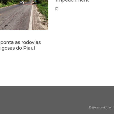
impeachment
ponta as rodovias
igosas do Piauí
Desenvolvido e 