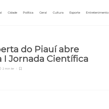
al
Cidade
Política
Geral
Cultura
Esporte
Entretenimento
erta do Piauí abre
a I Jornada Científica
2 min
ler