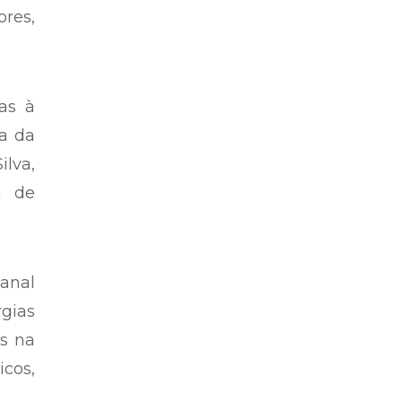
res,
as à
ta da
ilva,
m de
anal
gias
as na
icos,