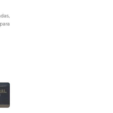
ndas,
 para