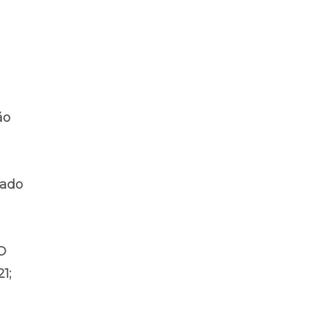
ão
gado
O
1;