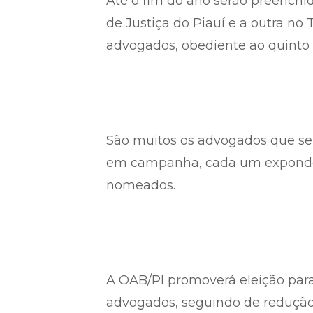
Até o fim do ano serão preench
de Justiça do Piauí e a outra no
advogados, obediente ao quinto 
São muitos os advogados que se
em campanha, cada um expondo 
nomeados.
A OAB/PI promoverá eleição para
advogados, seguindo de redução 