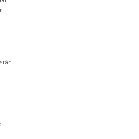
nal
r
stão
s