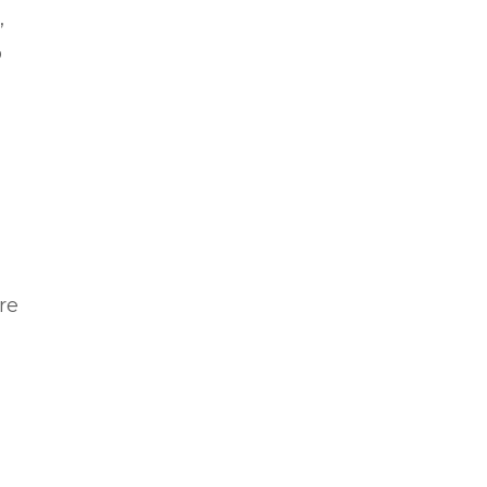
,
o
re