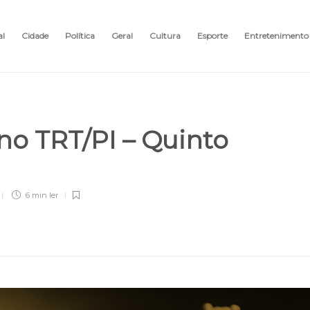
al
Cidade
Política
Geral
Cultura
Esporte
Entretenimento
no TRT/PI – Quinto
6 min
ler