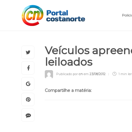
Polici
Veículos apreen
leiloados
Publicado por
cn
em
23/08/2012
1 min
ler