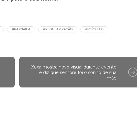
tão retidos há mais de 90 dias. Os interessados 
biliza um valor caução de R$ 1000 que será desco
eículos leiloados estão livres das multas, mas o
ículo para o seu nome.
#PARNAÍBA
#REGULARIZAÇÃO
#VEÍCULOS
Xuxa mostra novo visual durante evento
e diz que sempre foi o sonho de sua
mãe