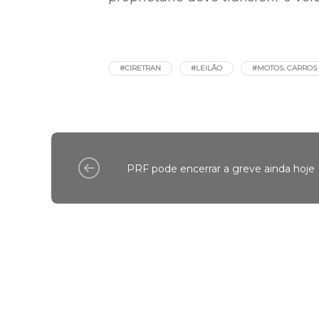
Os veículos a serem leiloados es
realizar sua inscrição e disponi
no arremate ou restituído. Os v
proprietário deve transferir o ve
#CIRETRAN
#LEILÃO
#MOTOS. CARROS
PRF pode encerrar a greve ainda hoje