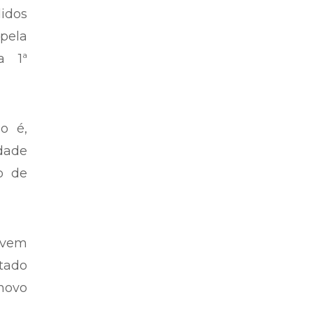
Matéria eleitoral. Convenções
partidárias – Por Josino Ribeiro
 dos
didos
pela
a 1ª
o é,
idade
o de