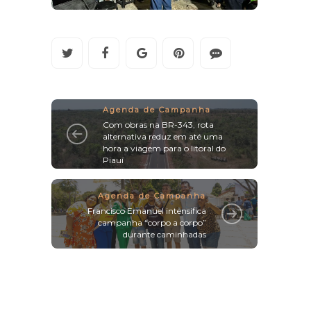
Agenda de Campanha
Com obras na BR-343, rota
alternativa reduz em até uma
hora a viagem para o litoral do
Piauí
Agenda de Campanha
Francisco Emanuel intensifica
campanha “corpo a corpo”
durante caminhadas