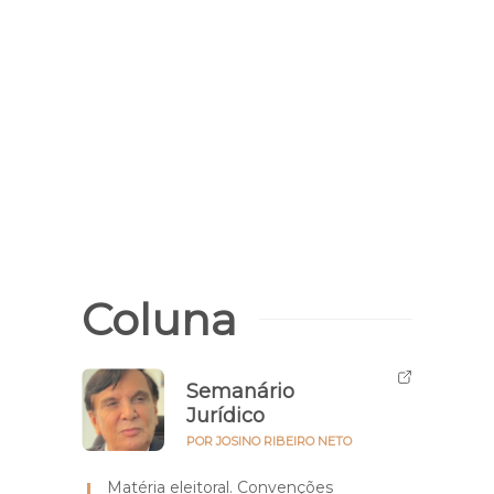
Recre
Sesc 
home
MP
Coluna
Semanário
Jurídico
POR JOSINO RIBEIRO NETO
Matéria eleitoral. Convenções