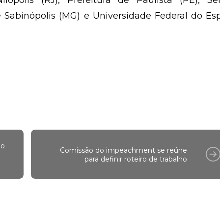
lópolis (RJ), Prefeitura de Paulista (PE), Ser
abinópolis (MG) e Universidade Federal do Espí
io
Comissão do impeachment se reúne
para definir roteiro de trabalho