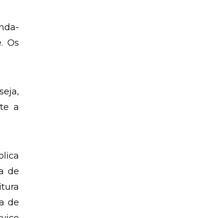
unda-
e. Os
seja,
te a
blica
ra de
itura
ra de