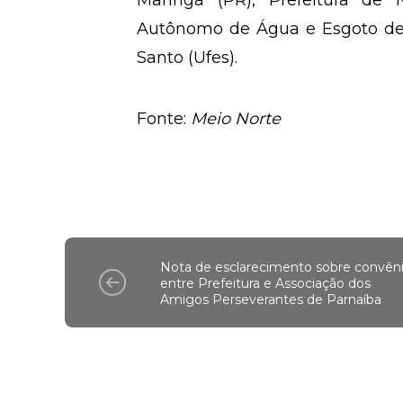
Maringá (PR), Prefeitura de Ni
Autônomo de Água e Esgoto de S
Santo (Ufes).
Fonte:
Meio Norte
Nota de esclarecimento sobre convên
entre Prefeitura e Associação dos
Amigos Perseverantes de Parnaíba