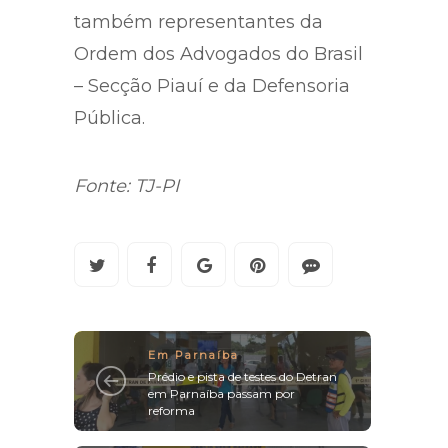
também representantes da
Ordem dos Advogados do Brasil
– Secção Piauí e da Defensoria
Pública.
Fonte: TJ-PI
Em Parnaíba
Prédio e pista de testes do Detran
em Parnaíba passam por
reforma