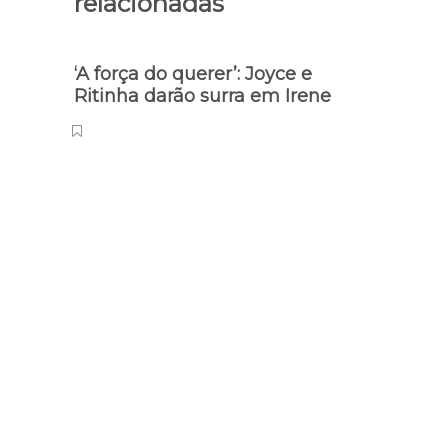
relacionadas
‘A força do querer’: Joyce e
Ritinha darão surra em Irene
Políti
Eleiç
prazo
cand