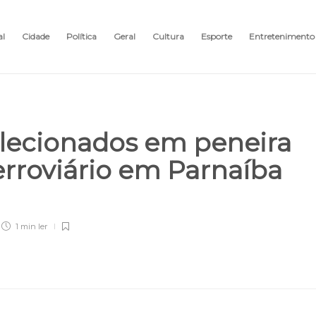
al
Cidade
Política
Geral
Cultura
Esporte
Entretenimento
selecionados em peneira
erroviário em Parnaíba
1 min
ler