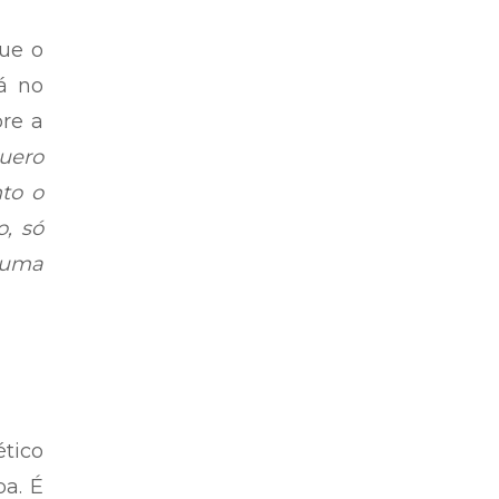
que o
á no
bre a
uero
to o
, só
 uma
tico
ba. É