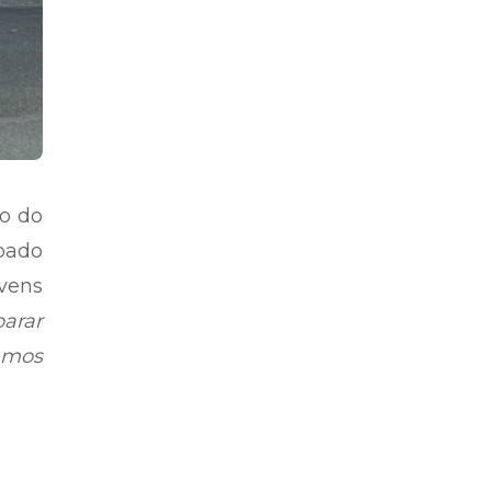
ão do
ábado
ovens
arar
amos