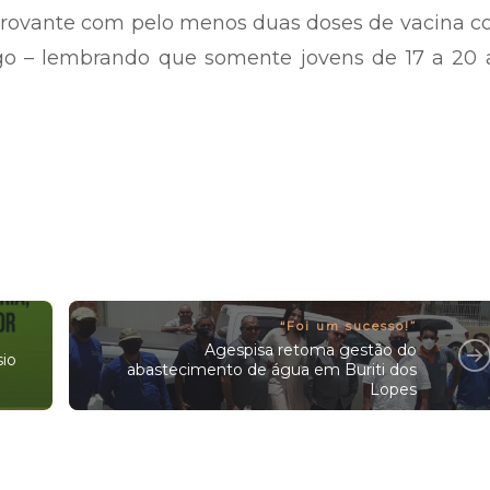
rovante com pelo menos duas doses de vacina co
ogo – lembrando que somente jovens de 17 a 20 
“Foi um sucesso!”
Agespisa retoma gestão do
sio
abastecimento de água em Buriti dos
Lopes