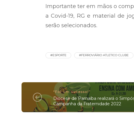
Importante ter em mãos o comp
a Covid-19, RG e material de j
serão selecionados.
#ESPORTE
#FERROVIÁRIO ATLETICO CLUBE
“Foi um sucesso!”
Diocese de Parnaíba realizará o Simpó
Campanha da Fraternidade 2022