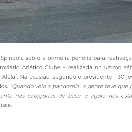
Spindola sobre a primeira peneira para reativaç
roviário Atlético Clube – realizada no último s
 Alelaf. Na ocasião, segundo o presidente , 30 j
os.
“Quando veio a pandemia, a gente teve que p
lmente nas categorias de base, e agora nós est
disse.