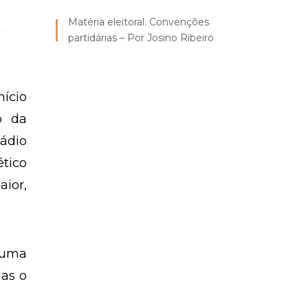
Matéria eleitoral. Convenções
partidárias – Por Josino Ribeiro
nício
o da
ádio
ético
aior,
 uma
Mas o