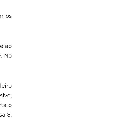
am os
 e ao
. No
leiro
sivo,
rta o
sa 8,