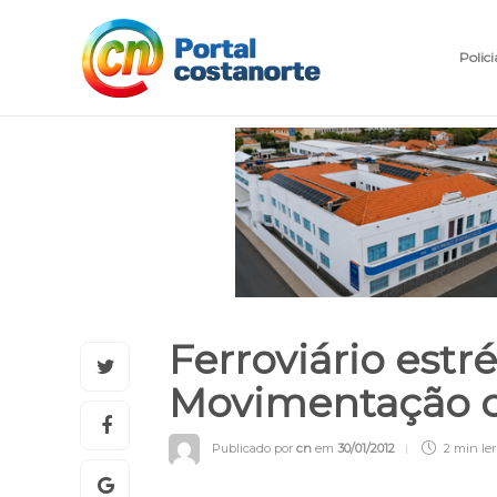
Polici
Ferroviário estr
Movimentação c
Publicado por
cn
em
30/01/2012
2 min
ler