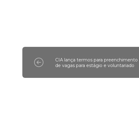
CIA lança termos para preenchimento
de vagas para estágio e voluntariado