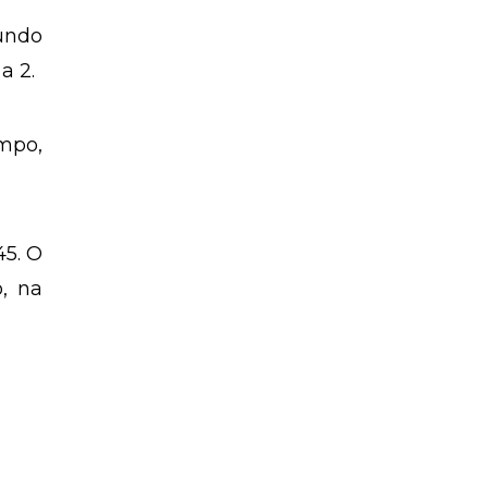
gundo
a 2.
ampo,
45. O
, na