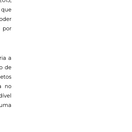
2015,
 que
oder
o por
ria a
o de
jetos
ia no
dível
 uma