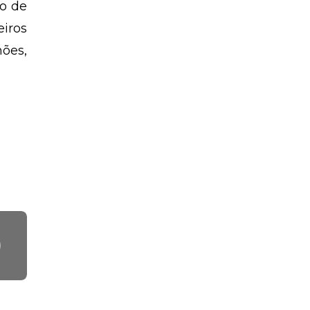
o de
iros
ões,