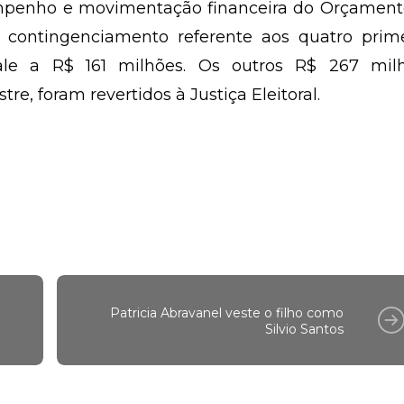
empenho e movimentação financeira do Orçament
 contingenciamento referente aos quatro prime
ale a R$ 161 milhões. Os outros R$ 267 milh
e, foram revertidos à Justiça Eleitoral.
Patricia Abravanel veste o filho como
Silvio Santos