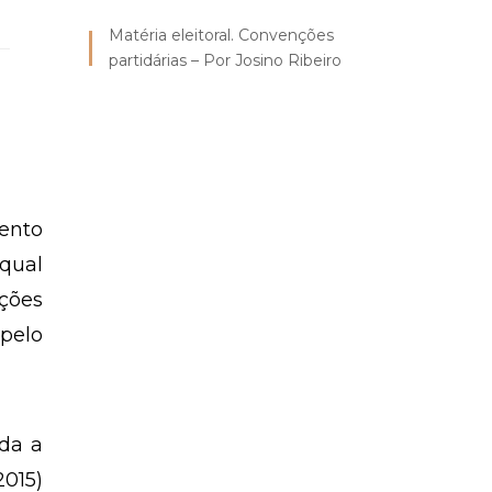
Matéria eleitoral. Convenções
partidárias – Por Josino Ribeiro
mento
 qual
ições
pelo
ada a
2015)