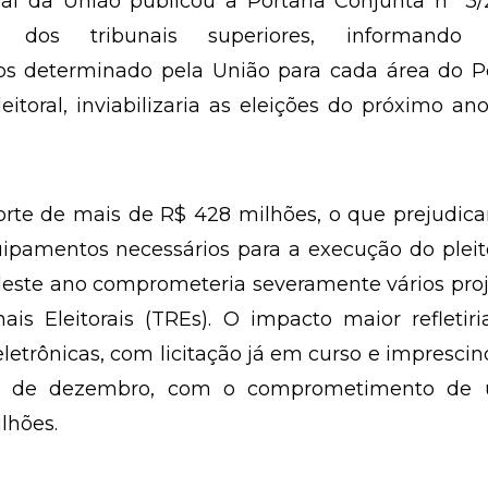
ial da União publicou a Portaria Conjunta nº 3/
s dos tribunais superiores, informando
os determinado pela União para cada área do P
leitoral, inviabilizaria as eleições do próximo an
corte de mais de R$ 428 milhões, o que prejudica
ipamentos necessários para a execução do pleit
deste ano comprometeria severamente vários pro
is Eleitorais (TREs). O impacto maior refletir
letrônicas, com licitação já em curso e imprescin
ês de dezembro, com o comprometimento de
lhões.