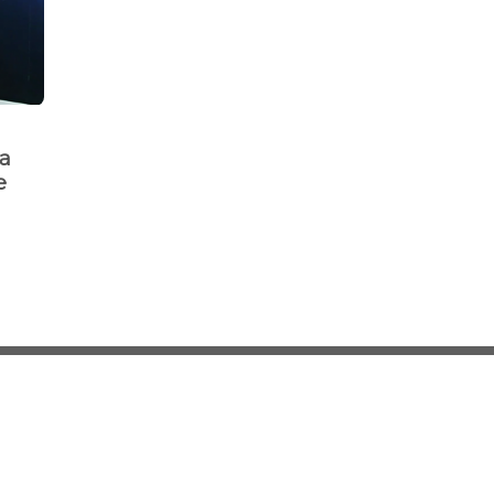
Rigor
da
Bullying e cyberbullying
e
viram crimes e têm punições
maiores
mantido por
Codiworks
- Direitos reservados a Costa Norte © 2026.