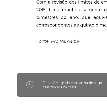
Com a revisão dos limites de 
2015, ficou mantido somente o
bimestres do ano, que equiv
correspondentes ao quinto bimestr
Fonte:
Pro Parnaíba
Dupla é flagrada com arma de fogo
assaltando um casal