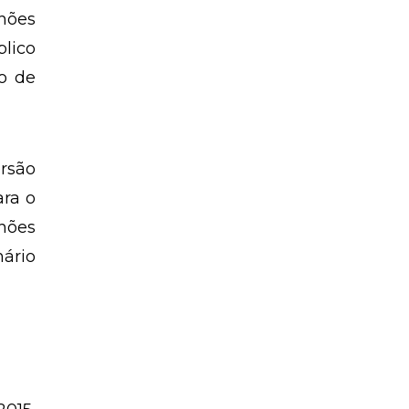
lhões
blico
o de
ersão
ara o
hões
mário