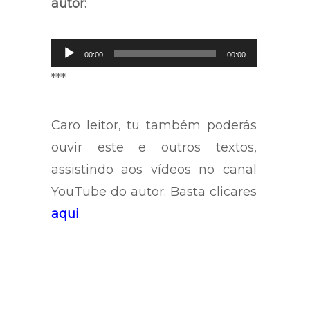
autor:
Tocador
de
00:00
00:00
áudio
***
Caro leitor, tu também poderás
ouvir este e outros textos,
assistindo aos vídeos no canal
YouTube do autor. Basta clicares
aqui
.