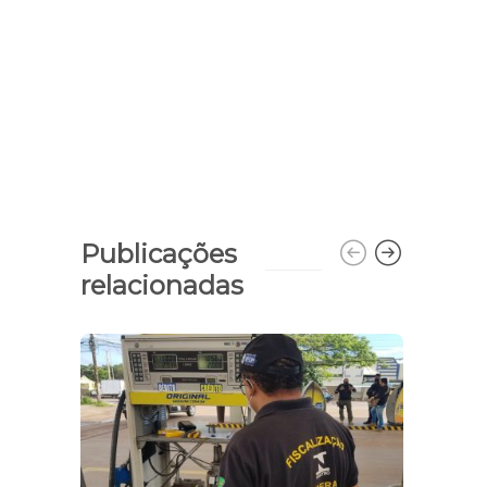
Publicações
relacionadas
Judic
proc