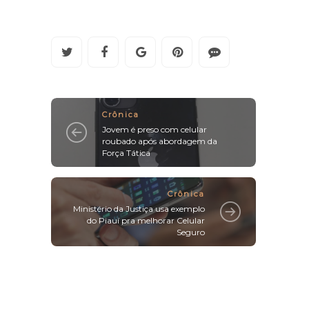
Crônica
Jovem é preso com celular
roubado após abordagem da
Força Tática
Crônica
Ministério da Justiça usa exemplo
do Piauí pra melhorar Celular
Seguro