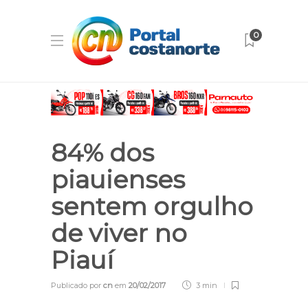
0
84% dos
piauienses
sentem orgulho
de viver no
Piauí
Publicado por
cn
em
20/02/2017
3 min