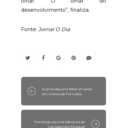
olhar. O olhar do
desenvolvimento”, finaliza.
Fonte:
Jornal O Dia
Exame descarta febre amarela
em criança de Parnaíba
Flamengo assume liderança do
Campeonato Estadual