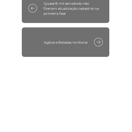
Quase 8 mil servidores não
fizeram atualização cadastral na
primeira fase
Agitos e Baladas no litoral