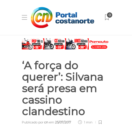
0
‘A força do
querer’: Silvana
será presa em
cassino
clandestino
Publicado por
cn
em
25/07/2017
1 min