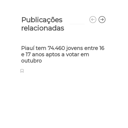
Publicações
relacionadas
Piauí tem 74.460 jovens entre 16
e 17 anos aptos a votar em
outubro
Educa
Escol
suas