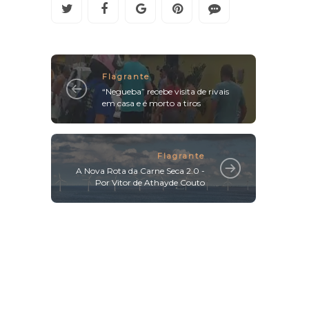
Flagrante
“Negueba” recebe visita de rivais
em casa e é morto a tiros
Flagrante
A Nova Rota da Carne Seca 2.0 -
Por Vitor de Athayde Couto