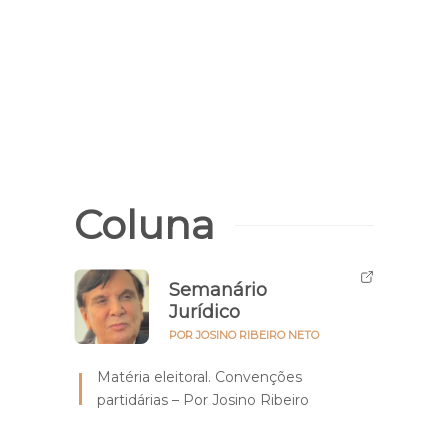
Eleiçõ
Prazo
eleit
feira
Coluna
Semanário
Jurídico
POR JOSINO RIBEIRO NETO
Matéria eleitoral. Convenções
partidárias – Por Josino Ribeiro