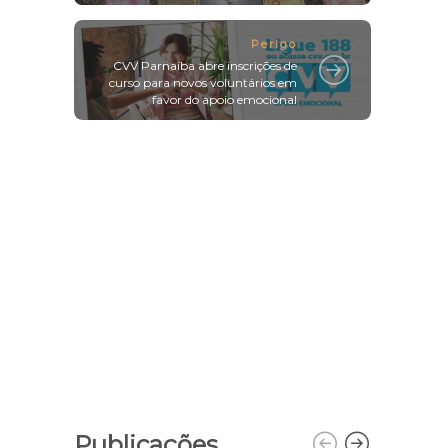
Perigo
CVV Parnaíba abre inscrições de
curso para novos voluntários em
favor do apoio emocional
Publicações