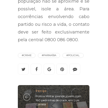
população não se aproxime e se
possível, isole a área. Para
ocorrências envolvendo cabo
partido ou risco a vida, o contato
deve ser feito exclusivamente
pela central 0800 086 0800.
#CRIME
#PARNAÍBA
#POLICIAL.
Perigo
Polícia Militar prende jovem com
160 pedrinhas de crack, em Luís
Correia