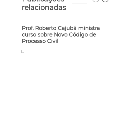
relacionadas
Prof. Roberto Cajubá ministra
Ibop
curso sobre Novo Código de
inten
Processo Civil
Aéci