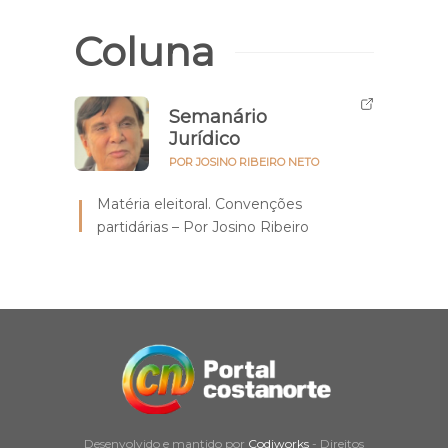
Coluna
Semanário
Jurídico
POR JOSINO RIBEIRO NETO
Matéria eleitoral. Convenções
partidárias – Por Josino Ribeiro
Desenvolvido e mantido por
Codiworks
- Direitos