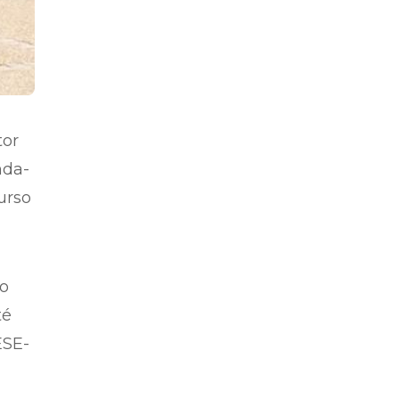
tor
nda-
urso
 o
té
ESE-