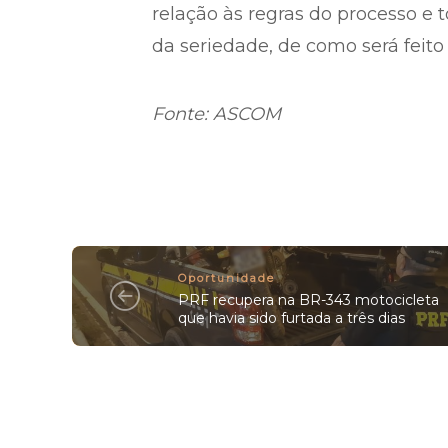
relação às regras do processo e 
da seriedade, de como será feito
Fonte: ASCOM
Oportunidade
PRF recupera na BR-343 motocicleta
que havia sido furtada a três dias