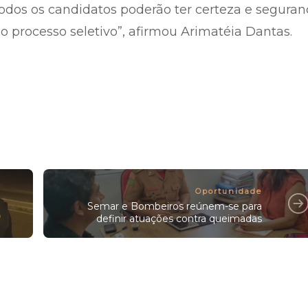
todos os candidatos poderão ter certeza e seguran
 o processo seletivo”, afirmou Arimatéia Dantas.
Oportunidade
Semar e Bombeiros reúnem-se para
definir atuações contra queimadas