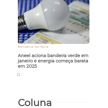
Bandeira tarifária
Crime
Aneel aciona bandeira verde em
Justi
janeiro e energia começa barata
GCM 
em 2025
mata
vere
Coluna