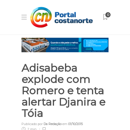
0
Adisabeba
explode com
Romero e tenta
alertar Djanira e
Tóia
Publicado por
Da Redação
em
01/10/2015
2 min