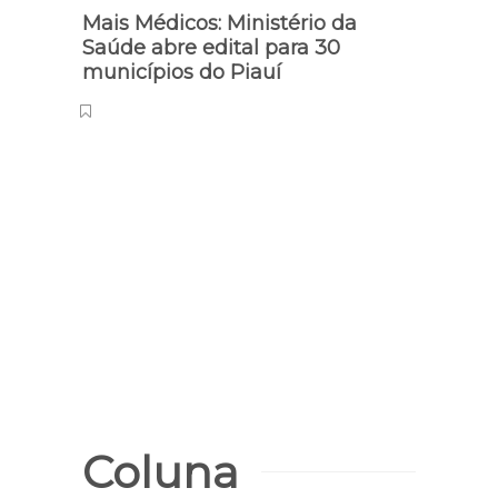
Mais Médicos: Ministério da
‘OAB 
Saúde abre edital para 30
de p
municípios do Piauí
Piau
Coluna