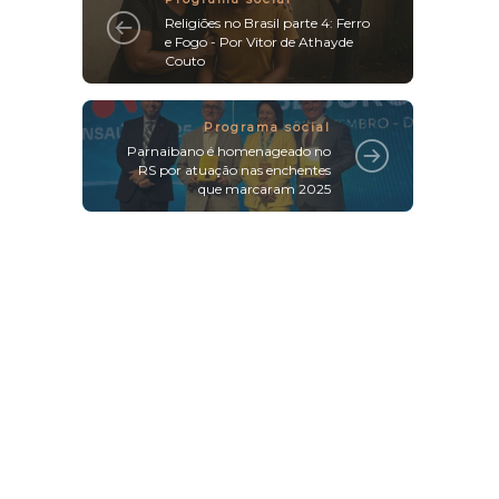
Religiões no Brasil parte 4: Ferro
e Fogo - Por Vitor de Athayde
Couto
Programa social
Parnaibano é homenageado no
RS por atuação nas enchentes
que marcaram 2025