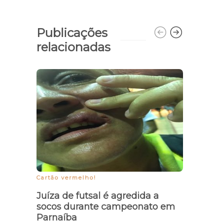
Publicações
relacionadas
Cartão vermelho!
Bolsa 
Juíza de futsal é agredida a
Lista
socos durante campeonato em
dispo
Parnaíba