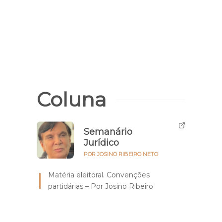
Eleiç
Candi
Ribe
Coluna
Semanário
Jurídico
POR JOSINO RIBEIRO NETO
Matéria eleitoral. Convenções
partidárias – Por Josino Ribeiro