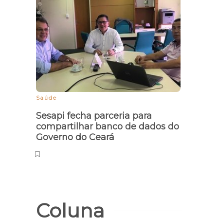
Saúde
Doação
Sesapi fecha parceria para
Núcle
compartilhar banco de dados do
Cient
Governo do Ceará
dest
córn
Coluna