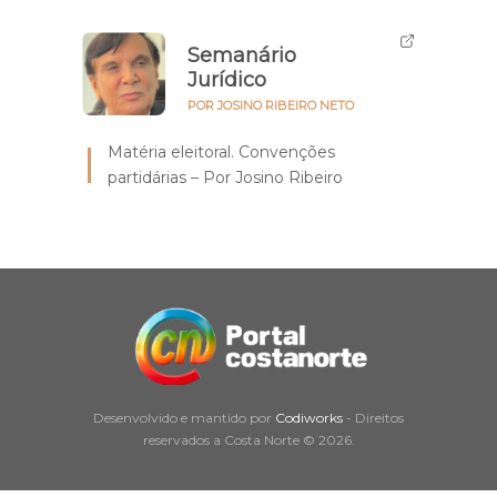
Semanário
Jurídico
POR JOSINO RIBEIRO NETO
Matéria eleitoral. Convenções
partidárias – Por Josino Ribeiro
Desenvolvido e mantido por
Codiworks
- Direitos
reservados a Costa Norte © 2026.