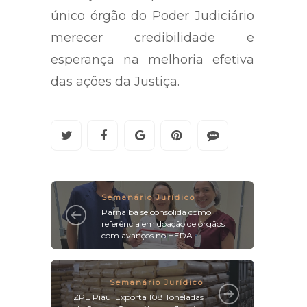
único órgão do Poder Judiciário
merecer credibilidade e
esperança na melhoria efetiva
das ações da Justiça.
Semanário Jurídico
Parnaíba se consolida como
referência em doação de órgãos
com avanços no HEDA
Semanário Jurídico
ZPE Piauí Exporta 108 Toneladas