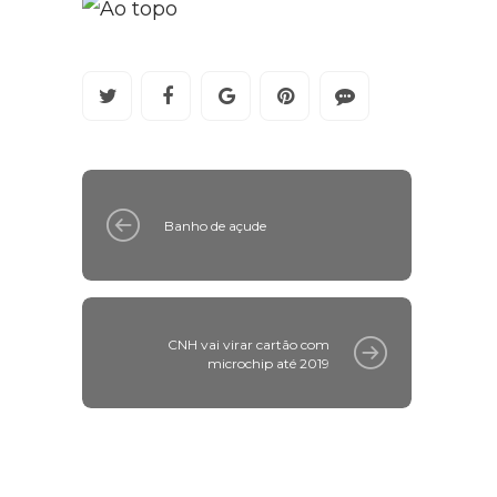
Banho de açude
CNH vai virar cartão com
microchip até 2019