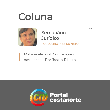
Coluna
Semanário
Jurídico
POR JOSINO RIBEIRO NETO
Matéria eleitoral. Convenções
partidárias – Por Josino Ribeiro