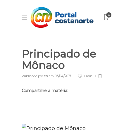
0
Principado de
Mônaco
Publicado por
cn
em
03/04/2017
1 min
Compartilhe a matéria: