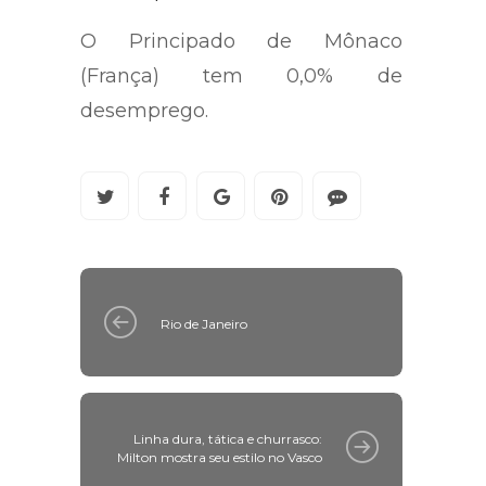
O Principado de Mônaco
(França) tem 0,0% de
desemprego.
Rio de Janeiro
Linha dura, tática e churrasco:
Milton mostra seu estilo no Vasco